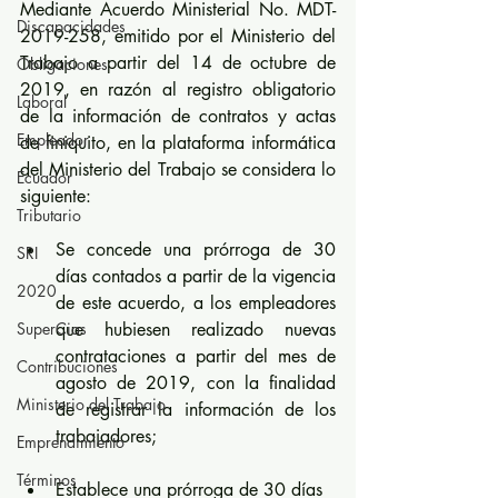
Mediante Acuerdo Ministerial No. MDT-
Discapacidades
2019-258, emitido por el Ministerio del 
Trabajo a partir del 14 de octubre de 
Obligaciones
2019, en razón al registro obligatorio 
Laboral
de la información de contratos y actas 
Empleador
de finiquito, en la plataforma informática 
del Ministerio del Trabajo se considera lo 
Ecuador
siguiente:
Tributario
Se concede una prórroga de 30 
SRI
días contados a partir de la vigencia 
2020
de este acuerdo, a los empleadores 
SuperCias
que hubiesen realizado nuevas 
contrataciones a partir del mes de 
Contribuciones
agosto de 2019, con la finalidad 
Ministerio del Trabajo
de registrar la información de los 
trabajadores;
Emprendimiento
Términos
Establece una prórroga de 30 días 