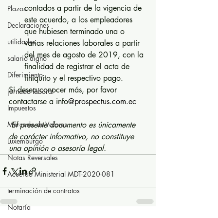
contados a partir de la vigencia de 
Plazos
este acuerdo, a los empleadores 
Declaraciones
que hubiesen terminado una o 
utilidades
varias relaciones laborales a partir 
del mes de agosto de 2019, con la 
salario digno
finalidad de registrar el acta de 
Diferimiento
finiquito y el respectivo pago.
Si desea conocer más, por favor 
jornada laboral
contactarse a info
@prospectus.com.ec
Impuestos
Mercado de Valores
El presente documento es únicamente 
de carácter informativo, no constituye 
Luxemburgo
una opinión o asesoría legal.
Notas Reversales
Acuerdo Ministerial MDT-2020-081
terminación de contratos
Notaría