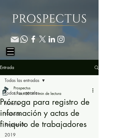
Entrada
Todas las entradas
Prospectus
Todas las entradas
17 oct 2019
1 min de lectura
Prórroga para registro de
Minería
información y actas de
Noticias
finiquito de trabajadores
Regulación
2019