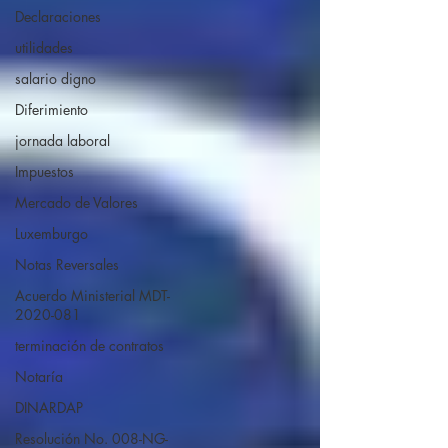
Declaraciones
utilidades
salario digno
Diferimiento
jornada laboral
Impuestos
Mercado de Valores
Luxemburgo
Notas Reversales
Acuerdo Ministerial MDT-
2020-081
terminación de contratos
Notaría
DINARDAP
Resolución No. 008-NG-