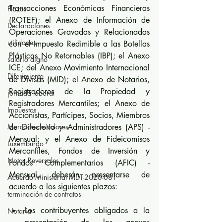
Transacciones Económicas Financieras 
Plazos
(ROTEF); el Anexo de Información de 
Declaraciones
Operaciones Gravadas y Relacionadas 
utilidades
con el Impuesto Redimible a las Botellas 
Plásticas No Retornables (IBP); el Anexo 
salario digno
ICE; del Anexo Movimiento Internacional 
Diferimiento
de Divisas (MID); el Anexo de Notarios, 
Registradores de la Propiedad y 
jornada laboral
Registradores Mercantiles; el Anexo de 
Impuestos
Accionistas, Partícipes, Socios, Miembros 
Mercado de Valores
de Directorio y Administradores (APS) - 
Mensual; y el Anexo de Fideicomisos 
Luxemburgo
Mercantiles, Fondos de Inversión y 
Notas Reversales
Fondos Complementarios (AFIC) - 
Mensual, deberán presentarse de 
Acuerdo Ministerial MDT-2020-081
acuerdo a los siguientes plazos:
terminación de contratos
Los contribuyentes obligados a la 
Notaría