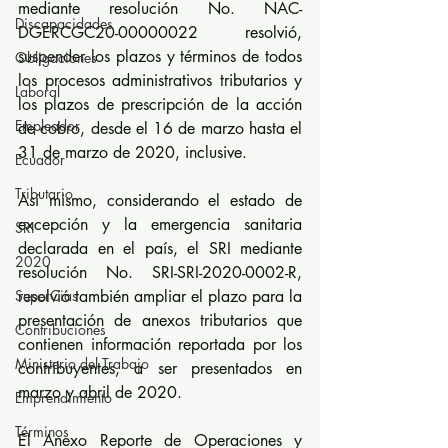
mediante resolución No. NAC-
Discapacidades
DGERCGC20-00000022 resolvió, 
suspender los plazos y términos de todos 
Obligaciones
los procesos administrativos tributarios y 
Laboral
los plazos de prescripción de la acción 
Empleador
de cobro, desde el 16 de marzo hasta el 
31 de marzo de 2020, inclusive. 
Ecuador
Tributario
Así mismo, considerando el estado de 
excepción y la emergencia sanitaria 
SRI
declarada en el país, el SRI mediante 
2020
resolución No. SRI-SRI-2020-0002-R, 
SuperCias
resolvió también ampliar el plazo para la 
presentación de anexos tributarios que 
Contribuciones
contienen información reportada por los 
Ministerio del Trabajo
contribuyentes, a ser presentados en 
marzo y abril de 2020.
Emprendimiento
Términos
El Anexo Reporte de Operaciones y 