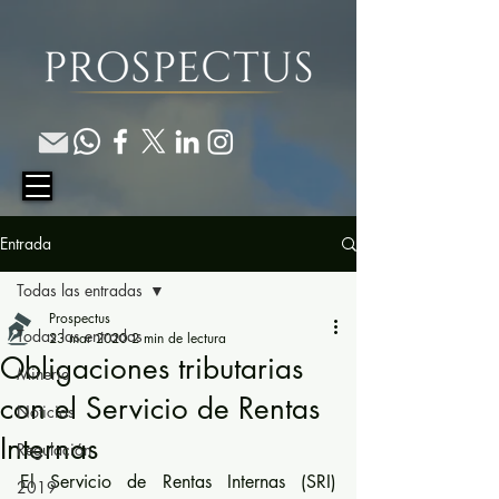
Entrada
Todas las entradas
Prospectus
Todas las entradas
23 mar 2020
2 min de lectura
Obligaciones tributarias
Minería
con el Servicio de Rentas
Noticias
Internas
Regulación
El Servicio de Rentas Internas (SRI) 
2019