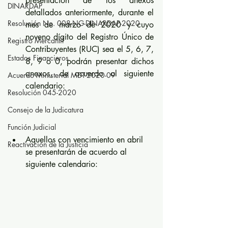
presentación de los anexos 
DINARDAP
detallados anteriormente, durante el 
Resolución No. 008-NG-DINARDAP-2020
mes de marzo de 2020 y cuyo 
noveno dígito del Registro Único de 
Registro Mercantil
Contribuyentes (RUC) sea el 5, 6, 7, 
Estados Financieros
8, 9 o 0, podrán presentar dichos 
anexos, de acuerdo al siguiente 
Acuerdo Ministerial MDT-2020-09
calendario:
Resolución 045-2020
Consejo de la Judicatura
Función Judicial
Aquellos con vencimiento en abril 
Reactivación de la Justicia
se presentarán de acuerdo al 
siguiente calendario: